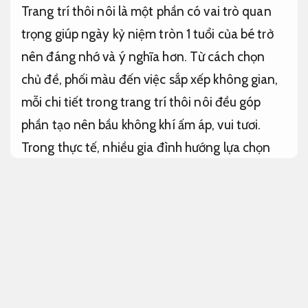
Trang trí thôi nôi là một phần có vai trò quan
trọng giúp ngày kỷ niệm tròn 1 tuổi của bé trở
nên đáng nhớ và ý nghĩa hơn. Từ cách chọn
chủ đề, phối màu đến việc sắp xếp không gian,
mỗi chi tiết trong trang trí thôi nôi đều góp
phần tạo nên bầu không khí ấm áp, vui tươi.
Trong thực tế, nhiều gia đình hướng lựa chọn
Dịch vụ chính hãng hỗ trợ xử lý trang trí thôi
nôi tại nhà để tiết kiệm thời gian nhưng vẫn hỗ
trợ xử lý bảo đảm tính thẩm mỹ và sự chuyên
nghiệp. Bài viết này sẽ chia sẻ những ý tưởng
và mẹo hữu ích để bạn tổ chức một bữa tiệc
hoàn hảo.
Phù hợp nhu cầu thực tế.