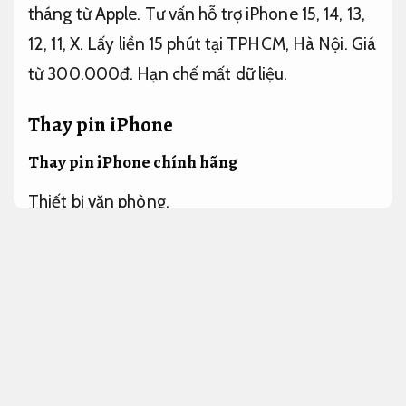
tháng từ Apple. Tư vấn hỗ trợ iPhone 15, 14, 13,
12, 11, X. Lấy liền 15 phút tại TPHCM, Hà Nội. Giá
từ 300.000đ.
Hạn chế mất dữ liệu.
Thay pin iPhone
Thay pin iPhone chính hãng
Thiết bị văn phòng.
Thay pin iPhone chính hãng chi phí hợp lý hiện
đang trở thành nhu cầu cụ thể thiết yếu của
nhiều người dùng khi pin bị chai sau thời gian sử
dụng. Giá thay pin iPhone chính hãng trong
thời điểm hiện tại dao động từ 300.000đ đến
2.200.000đ tùy theo model máy. Thay pin