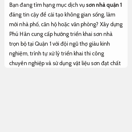
Bạn đang tìm hạng mục dịch vụ
sơn nhà quận 1
đáng tin cậy để cải tạo không gian sống, làm
mới nhà phố, căn hộ hoặc văn phòng? Xây dựng
Phú Hân cung cấp hướng triển khai sơn nhà
trọn bộ tại Quận 1 với đội ngũ thợ giàu kinh
nghiệm, trình tự xử lý triển khai thi công
chuyên nghiệp và sử dụng vật liệu sơn đạt chất
lượng.
Dự toán rõ ràng.
Quận 1 là khu vực trung tâm của TP.HCM với
mật độ nhà phố, căn hộ, văn phòng và công
trình thương mại lớn. Sau thời gian sử dụng,
tường nhà thường xuất hiện các vấn đề như
bong tróc, phai màu, nứt chân chim, ẩm mốc