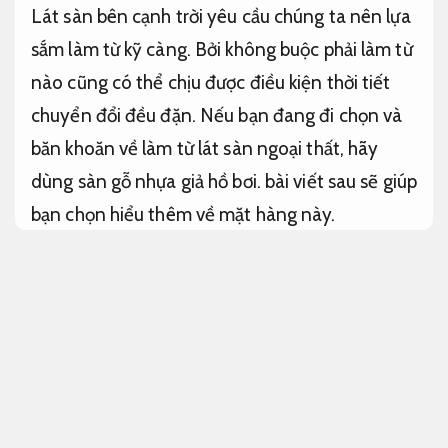
Lát sàn bên cạnh trời yêu cầu chúng ta nên lựa
sắm làm từ kỹ càng. Bởi không buộc phải làm từ
nào cũng có thể chịu được điều kiện thời tiết
chuyển đổi đều đặn. Nếu bạn đang đi chọn và
băn khoăn về làm từ lát sàn ngoại thất, hãy
dùng sàn gỗ nhựa giả hồ bơi. bài viết sau sẽ giúp
bạn chọn hiểu thêm về mặt hàng này.
Đảm bảo chất lượng.
Sàn gỗ nhựa giả gỗ hồ bơi chính hãng
Giám sát chặt chẽ.
Sàn gỗ nhựa hồ bơi là mặt hàng được cung cấp
nhờ công nghệ ép đùn nhiệt hiện đại mang làm
từ bao gồm bột gỗ,
Dễ bảo trì sau hoàn thiện.