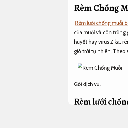
Rèm Chống Mu
Rèm lưới chống muỗi bá
của muỗi và côn trùng 
huyết hay virus Zika, r
gió trời tự nhiên.
Theo s
Gói dịch vụ.
Rèm lưới chống
phí.
Lộ trình.