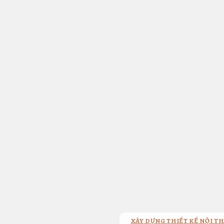
Bỏ
qua
nội
dung
XÂY DỰNG THIẾT KẾ NỘI TH