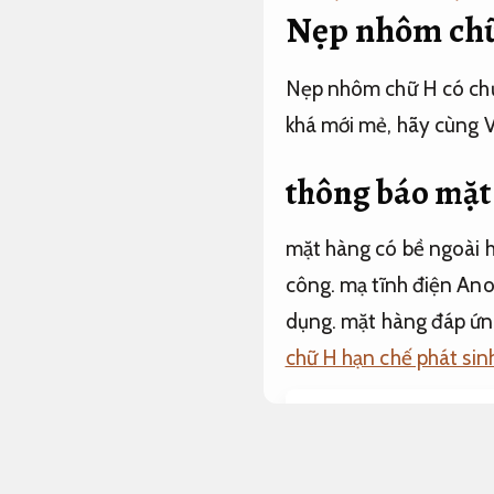
Nẹp nhôm chữ
Nẹp nhôm chữ H có chức
khá mới mẻ, hãy cùng 
thông báo mặt
mặt hàng có bề ngoài 
công.
mạ tĩnh điện Anod
dụng.
mặt hàng đáp ứng
chữ H hạn chế phát sin
Nẹp thảm sàn ô tô ti