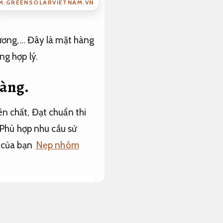
M.GREENSOLARVIETNAM.VN
cương,… Đây là mặt hàng
g hợp lý.
ràng.
ên chất,
Đạt chuẩn thi
Phù hợp nhu cầu sử
n của bạn
Nẹp nhôm