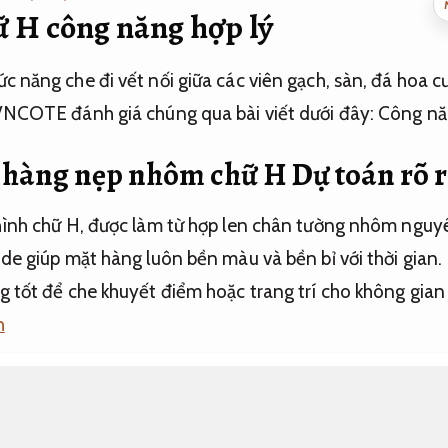
 H công năng hợp lý
 năng che đi vết nối giữa các viên gạch, sàn, đá hoa 
VNCOTE đánh giá chúng qua bài viết dưới đây:
Công năn
 hàng nẹp nhôm chữ H
Dự toán rõ 
hình chữ H, được làm từ hợp len chân tường nhôm nguy
e giúp mặt hàng luôn bền màu và bền bỉ với thời gian.
 tốt để che khuyết điểm hoặc trang trí cho không gia
h
ết kiệm vật tư