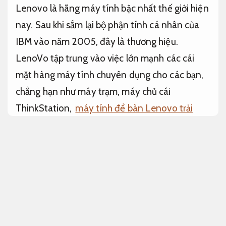
Lenovo là hãng máy tính bậc nhất thế giới hiện
nay. Sau khi sắm lại bộ phận tính cá nhân của
IBM vào năm 2005, đây là thương hiệu.
LenoVo tập trung vào việc lớn mạnh các cái
mặt hàng máy tính chuyên dụng cho các bạn,
chẳng hạn như máy trạm, máy chủ cái
ThinkStation,
máy tính để bàn Lenovo trải
nghiệm mượt
ThinkCentre và máy xách tay cái
Thinkpad, dựa trên các nhiệm vụ của họ.
Cài
đặt nhanh.
Mẫu máy tính đồng bộ Lenovo ThinkCentre và
cái máy xách tay Thinkpad là những mặt hàng
đa dạng nhất của Lenovo tại thị trường Việt