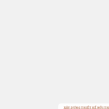
Bỏ
qua
nội
dung
XÂY DỰNG THIẾT KẾ NỘI TH