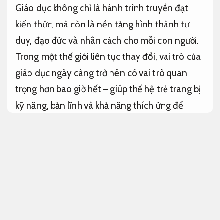
Giáo dục không chỉ là hành trình truyền đạt
kiến thức, mà còn là nền tảng hình thành tư
duy, đạo đức và nhân cách cho mỗi con người.
Trong một thế giới liên tục thay đổi, vai trò của
giáo dục ngày càng trở nên có vai trò quan
trọng hơn bao giờ hết – giúp thế hệ trẻ trang bị
kỹ năng, bản lĩnh và khả năng thích ứng để
vững vàng bước vào tương lai. Một hệ thống
giáo dục tiên tiến, nhân văn và sáng tạo chính
là chìa khóa mở ra cánh cửa phát triển bền
vững cho xã hội và quốc gia.
Bảo vệ quyền lợi.
Các phương pháp giáo dục phổ biến
hiện tại
Minh bạch chi phí.