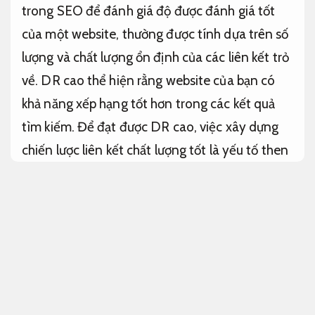
trong SEO để đánh giá độ được đánh giá tốt
của một website, thường được tính dựa trên số
lượng và chất lượng ổn định của các liên kết trỏ
về. DR cao thể hiện rằng website của bạn có
khả năng xếp hạng tốt hơn trong các kết quả
tìm kiếm. Để đạt được DR cao, việc xây dựng
chiến lược liên kết chất lượng tốt là yếu tố then
chốt, giúp gia tăng sự tin cậy và thẩm quyền
của website đối với các công cụ tìm kiếm.
Ra
quyết định theo dữ liệu.
Hướng triển khai tăng Domain Rating
Dịch vụ tăng Domain Rating (DR) là một phần
quan trọng trong chiến lược SEO tổng thể, giúp