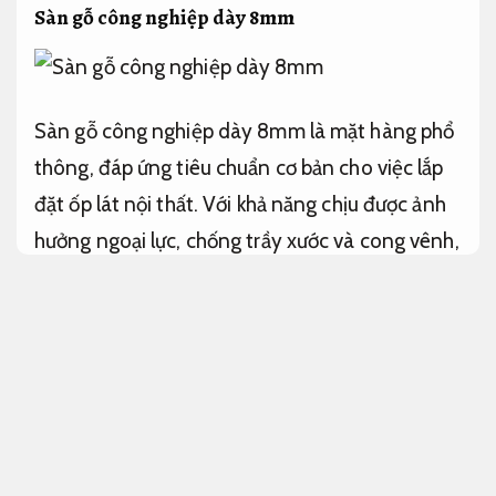
Sàn gỗ công nghiệp dày 8mm
Sàn gỗ công nghiệp dày 8mm là mặt hàng phổ
thông, đáp ứng tiêu chuẩn cơ bản cho việc lắp
đặt ốp lát nội thất. Với khả năng chịu được ảnh
hưởng ngoại lực, chống trầy xước và cong vênh,
sàn gỗ này được sản xuất từ các thương hiệu
đáng tin từ Đức, Ba Lan, Thụy Sĩ, Thổ Nhĩ Kỳ và
Malaysia.
Bền vững lâu dài.
Sàn gỗ công nghiệp
dày 8mm là chọn lọc phải chăng cho không
gian nhà riêng,
Giám sát chặt chẽ.
chung cư và
các phòng có diện tích vừa phải.